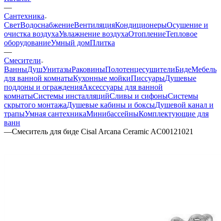
—
Сантехника
Свет
Водоснабжение
Вентиляция
Кондиционеры
Осушение и
очистка воздуха
Увлажнение воздуха
Отопление
Тепловое
оборудование
Умный дом
Плитка
—
Смесители
Ванны
Душ
Унитазы
Раковины
Полотенцесушители
Биде
Мебель
для ванной комнаты
Кухонные мойки
Писсуары
Душевые
поддоны и ограждения
Аксессуары для ванной
комнаты
Системы инсталляций
Сливы и сифоны
Системы
скрытого монтажа
Душевые кабины и боксы
Душевой канал и
трапы
Умная сантехника
Минибассейны
Комплектующие для
ванн
—
Смеситель для биде Cisal Arcana Ceramic AC00121021