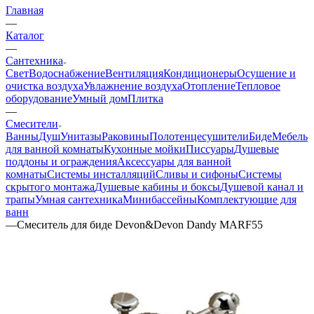
Главная
—
Каталог
—
Сантехника
Свет
Водоснабжение
Вентиляция
Кондиционеры
Осушение и
очистка воздуха
Увлажнение воздуха
Отопление
Тепловое
оборудование
Умный дом
Плитка
—
Смесители
Ванны
Душ
Унитазы
Раковины
Полотенцесушители
Биде
Мебель
для ванной комнаты
Кухонные мойки
Писсуары
Душевые
поддоны и ограждения
Аксессуары для ванной
комнаты
Системы инсталляций
Сливы и сифоны
Системы
скрытого монтажа
Душевые кабины и боксы
Душевой канал и
трапы
Умная сантехника
Минибассейны
Комплектующие для
ванн
—
Смеситель для биде Devon&Devon Dandy MARF55