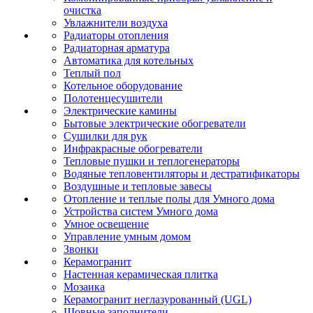
очистка
Увлажнители воздуха
Радиаторы отопления
Радиаторная арматура
Автоматика для котельных
Теплый пол
Котельное оборудование
Полотенцесушители
Электрические камины
Бытовые электрические обогреватели
Сушилки для рук
Инфракрасные обогреватели
Тепловые пушки и теплогенераторы
Водяные тепловентиляторы и дестратификаторы
Воздушные и тепловые завесы
Отопление и теплые полы для Умного дома
Устройства систем Умного дома
Умное освещение
Управление умным домом
Звонки
Керамогранит
Настенная керамическая плитка
Мозаика
Керамогранит неглазурованный (UGL)
Шовные заполнители