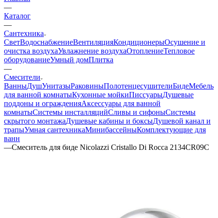
—
Каталог
—
Сантехника
Свет
Водоснабжение
Вентиляция
Кондиционеры
Осушение и
очистка воздуха
Увлажнение воздуха
Отопление
Тепловое
оборудование
Умный дом
Плитка
—
Смесители
Ванны
Душ
Унитазы
Раковины
Полотенцесушители
Биде
Мебель
для ванной комнаты
Кухонные мойки
Писсуары
Душевые
поддоны и ограждения
Аксессуары для ванной
комнаты
Системы инсталляций
Сливы и сифоны
Системы
скрытого монтажа
Душевые кабины и боксы
Душевой канал и
трапы
Умная сантехника
Минибассейны
Комплектующие для
ванн
—
Смеситель для биде Nicolazzi Cristallo Di Rocca 2134CR09C