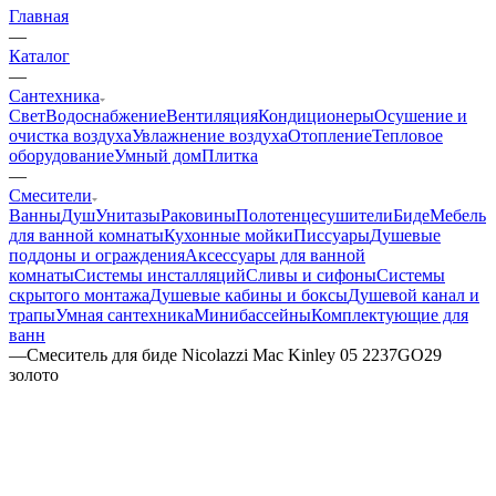
Главная
—
Каталог
—
Сантехника
Свет
Водоснабжение
Вентиляция
Кондиционеры
Осушение и
очистка воздуха
Увлажнение воздуха
Отопление
Тепловое
оборудование
Умный дом
Плитка
—
Смесители
Ванны
Душ
Унитазы
Раковины
Полотенцесушители
Биде
Мебель
для ванной комнаты
Кухонные мойки
Писсуары
Душевые
поддоны и ограждения
Аксессуары для ванной
комнаты
Системы инсталляций
Сливы и сифоны
Системы
скрытого монтажа
Душевые кабины и боксы
Душевой канал и
трапы
Умная сантехника
Минибассейны
Комплектующие для
ванн
—
Смеситель для биде Nicolazzi Mac Kinley 05 2237GO29
золото