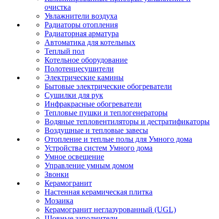
очистка
Увлажнители воздуха
Радиаторы отопления
Радиаторная арматура
Автоматика для котельных
Теплый пол
Котельное оборудование
Полотенцесушители
Электрические камины
Бытовые электрические обогреватели
Сушилки для рук
Инфракрасные обогреватели
Тепловые пушки и теплогенераторы
Водяные тепловентиляторы и дестратификаторы
Воздушные и тепловые завесы
Отопление и теплые полы для Умного дома
Устройства систем Умного дома
Умное освещение
Управление умным домом
Звонки
Керамогранит
Настенная керамическая плитка
Мозаика
Керамогранит неглазурованный (UGL)
Шовные заполнители