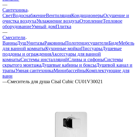
—
Сантехника
Свет
Водоснабжение
Вентиляция
Кондиционеры
Осушение и
очистка воздуха
Увлажнение воздуха
Отопление
Тепловое
оборудование
Умный дом
Плитка
—
Смесители
Ванны
Душ
Унитазы
Раковины
Полотенцесушители
Биде
Мебель
для ванной комнаты
Кухонные мойки
Писсуары
Душевые
поддоны и ограждения
Аксессуары для ванной
комнаты
Системы инсталляций
Сливы и сифоны
Системы
скрытого монтажа
Душевые кабины и боксы
Душевой канал и
трапы
Умная сантехника
Минибассейны
Комплектующие для
ванн
—
Смеситель для душа Cisal Cubic CU01V30021