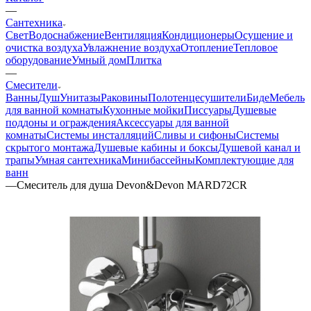
—
Сантехника
Свет
Водоснабжение
Вентиляция
Кондиционеры
Осушение и
очистка воздуха
Увлажнение воздуха
Отопление
Тепловое
оборудование
Умный дом
Плитка
—
Смесители
Ванны
Душ
Унитазы
Раковины
Полотенцесушители
Биде
Мебель
для ванной комнаты
Кухонные мойки
Писсуары
Душевые
поддоны и ограждения
Аксессуары для ванной
комнаты
Системы инсталляций
Сливы и сифоны
Системы
скрытого монтажа
Душевые кабины и боксы
Душевой канал и
трапы
Умная сантехника
Минибассейны
Комплектующие для
ванн
—
Смеситель для душа Devon&Devon MARD72CR