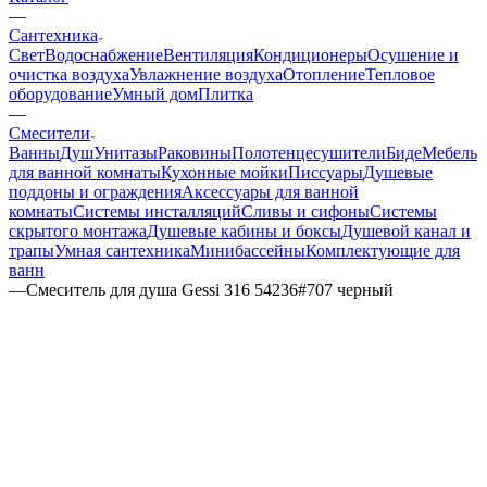
—
Сантехника
Свет
Водоснабжение
Вентиляция
Кондиционеры
Осушение и
очистка воздуха
Увлажнение воздуха
Отопление
Тепловое
оборудование
Умный дом
Плитка
—
Смесители
Ванны
Душ
Унитазы
Раковины
Полотенцесушители
Биде
Мебель
для ванной комнаты
Кухонные мойки
Писсуары
Душевые
поддоны и ограждения
Аксессуары для ванной
комнаты
Системы инсталляций
Сливы и сифоны
Системы
скрытого монтажа
Душевые кабины и боксы
Душевой канал и
трапы
Умная сантехника
Минибассейны
Комплектующие для
ванн
—
Смеситель для душа Gessi 316 54236#707 черный