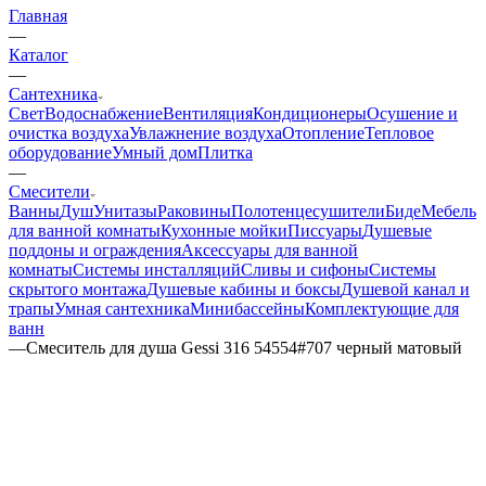
Главная
—
Каталог
—
Сантехника
Свет
Водоснабжение
Вентиляция
Кондиционеры
Осушение и
очистка воздуха
Увлажнение воздуха
Отопление
Тепловое
оборудование
Умный дом
Плитка
—
Смесители
Ванны
Душ
Унитазы
Раковины
Полотенцесушители
Биде
Мебель
для ванной комнаты
Кухонные мойки
Писсуары
Душевые
поддоны и ограждения
Аксессуары для ванной
комнаты
Системы инсталляций
Сливы и сифоны
Системы
скрытого монтажа
Душевые кабины и боксы
Душевой канал и
трапы
Умная сантехника
Минибассейны
Комплектующие для
ванн
—
Смеситель для душа Gessi 316 54554#707 черный матовый