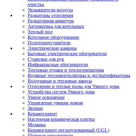
очистка
Увлажнители воздуха
Радиаторы отопления
Радиаторная арматура
Автоматика для котельных
Теплый пол
Котельное оборудование
Полотенцесушители
Электрические камины
Бытовые электрические обогреватели
Сушилки для рук
Инфракрасные обогреватели
Тепловые пушки и теплогенераторы
Водяные тепловентиляторы и дестратификаторы
Воздушные и тепловые завесы
Отопление и теплые полы для Умного дома
Устройства систем Умного дома
Умное освещение
Управление умным домом
Звонки
Керамогранит
Настенная керамическая плитка
Мозаика
Керамогранит неглазурованный (UGL)
Шовные заполнители