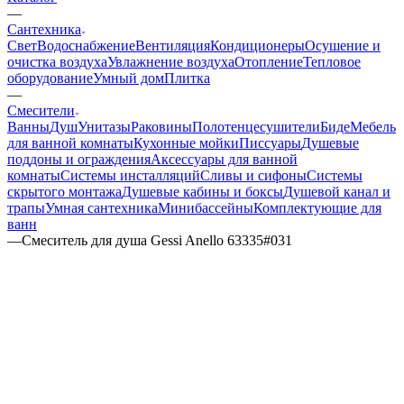
—
Сантехника
Свет
Водоснабжение
Вентиляция
Кондиционеры
Осушение и
очистка воздуха
Увлажнение воздуха
Отопление
Тепловое
оборудование
Умный дом
Плитка
—
Смесители
Ванны
Душ
Унитазы
Раковины
Полотенцесушители
Биде
Мебель
для ванной комнаты
Кухонные мойки
Писсуары
Душевые
поддоны и ограждения
Аксессуары для ванной
комнаты
Системы инсталляций
Сливы и сифоны
Системы
скрытого монтажа
Душевые кабины и боксы
Душевой канал и
трапы
Умная сантехника
Минибассейны
Комплектующие для
ванн
—
Смеситель для душа Gessi Anello 63335#031