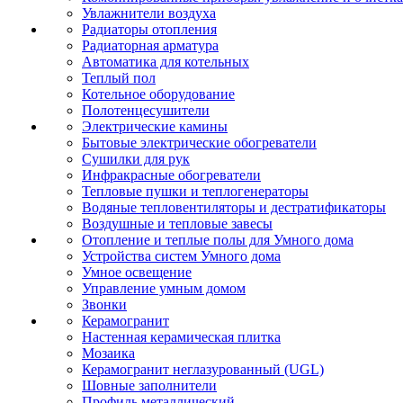
Увлажнители воздуха
Радиаторы отопления
Радиаторная арматура
Автоматика для котельных
Теплый пол
Котельное оборудование
Полотенцесушители
Электрические камины
Бытовые электрические обогреватели
Сушилки для рук
Инфракрасные обогреватели
Тепловые пушки и теплогенераторы
Водяные тепловентиляторы и дестратификаторы
Воздушные и тепловые завесы
Отопление и теплые полы для Умного дома
Устройства систем Умного дома
Умное освещение
Управление умным домом
Звонки
Керамогранит
Настенная керамическая плитка
Мозаика
Керамогранит неглазурованный (UGL)
Шовные заполнители
Профиль металлический