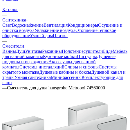
—
Каталог
—
Сантехника
Свет
Водоснабжение
Вентиляция
Кондиционеры
Осушение и
очистка воздуха
Увлажнение воздуха
Отопление
Тепловое
оборудование
Умный дом
Плитка
—
Смесители
Ванны
Душ
Унитазы
Раковины
Полотенцесушители
Биде
Мебель
для ванной комнаты
Кухонные мойки
Писсуары
Душевые
поддоны и ограждения
Аксессуары для ванной
комнаты
Системы инсталляций
Сливы и сифоны
Системы
скрытого монтажа
Душевые кабины и боксы
Душевой канал и
трапы
Умная сантехника
Минибассейны
Комплектующие для
ванн
—
Смеситель для душа hansgrohe Metropol 74560000