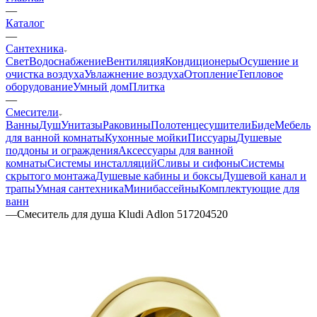
—
Каталог
—
Сантехника
Свет
Водоснабжение
Вентиляция
Кондиционеры
Осушение и
очистка воздуха
Увлажнение воздуха
Отопление
Тепловое
оборудование
Умный дом
Плитка
—
Смесители
Ванны
Душ
Унитазы
Раковины
Полотенцесушители
Биде
Мебель
для ванной комнаты
Кухонные мойки
Писсуары
Душевые
поддоны и ограждения
Аксессуары для ванной
комнаты
Системы инсталляций
Сливы и сифоны
Системы
скрытого монтажа
Душевые кабины и боксы
Душевой канал и
трапы
Умная сантехника
Минибассейны
Комплектующие для
ванн
—
Смеситель для душа Kludi Adlon 517204520