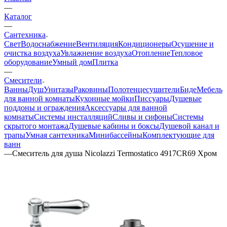
—
Каталог
—
Сантехника
Свет
Водоснабжение
Вентиляция
Кондиционеры
Осушение и
очистка воздуха
Увлажнение воздуха
Отопление
Тепловое
оборудование
Умный дом
Плитка
—
Смесители
Ванны
Душ
Унитазы
Раковины
Полотенцесушители
Биде
Мебель
для ванной комнаты
Кухонные мойки
Писсуары
Душевые
поддоны и ограждения
Аксессуары для ванной
комнаты
Системы инсталляций
Сливы и сифоны
Системы
скрытого монтажа
Душевые кабины и боксы
Душевой канал и
трапы
Умная сантехника
Минибассейны
Комплектующие для
ванн
—
Смеситель для душа Nicolazzi Termostatico 4917CR69 Хром