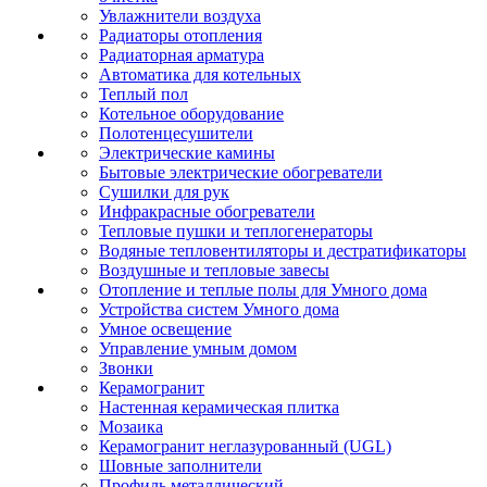
Увлажнители воздуха
Радиаторы отопления
Радиаторная арматура
Автоматика для котельных
Теплый пол
Котельное оборудование
Полотенцесушители
Электрические камины
Бытовые электрические обогреватели
Сушилки для рук
Инфракрасные обогреватели
Тепловые пушки и теплогенераторы
Водяные тепловентиляторы и дестратификаторы
Воздушные и тепловые завесы
Отопление и теплые полы для Умного дома
Устройства систем Умного дома
Умное освещение
Управление умным домом
Звонки
Керамогранит
Настенная керамическая плитка
Мозаика
Керамогранит неглазурованный (UGL)
Шовные заполнители
Профиль металлический