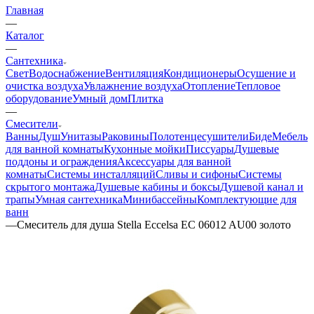
Главная
—
Каталог
—
Сантехника
Свет
Водоснабжение
Вентиляция
Кондиционеры
Осушение и
очистка воздуха
Увлажнение воздуха
Отопление
Тепловое
оборудование
Умный дом
Плитка
—
Смесители
Ванны
Душ
Унитазы
Раковины
Полотенцесушители
Биде
Мебель
для ванной комнаты
Кухонные мойки
Писсуары
Душевые
поддоны и ограждения
Аксессуары для ванной
комнаты
Системы инсталляций
Сливы и сифоны
Системы
скрытого монтажа
Душевые кабины и боксы
Душевой канал и
трапы
Умная сантехника
Минибассейны
Комплектующие для
ванн
—
Смеситель для душа Stella Eccelsa EC 06012 AU00 золото