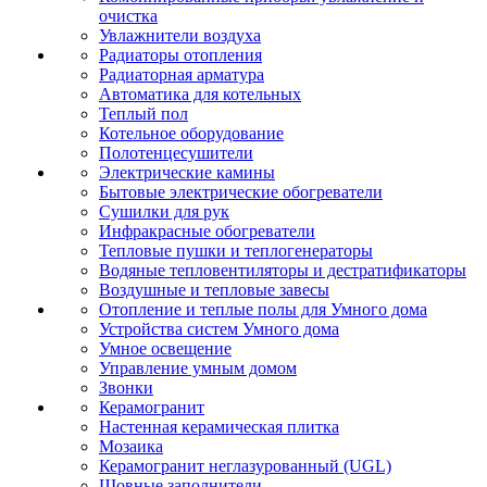
очистка
Увлажнители воздуха
Радиаторы отопления
Радиаторная арматура
Автоматика для котельных
Теплый пол
Котельное оборудование
Полотенцесушители
Электрические камины
Бытовые электрические обогреватели
Сушилки для рук
Инфракрасные обогреватели
Тепловые пушки и теплогенераторы
Водяные тепловентиляторы и дестратификаторы
Воздушные и тепловые завесы
Отопление и теплые полы для Умного дома
Устройства систем Умного дома
Умное освещение
Управление умным домом
Звонки
Керамогранит
Настенная керамическая плитка
Мозаика
Керамогранит неглазурованный (UGL)
Шовные заполнители