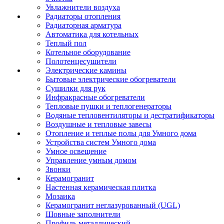
Увлажнители воздуха
Радиаторы отопления
Радиаторная арматура
Автоматика для котельных
Теплый пол
Котельное оборудование
Полотенцесушители
Электрические камины
Бытовые электрические обогреватели
Сушилки для рук
Инфракрасные обогреватели
Тепловые пушки и теплогенераторы
Водяные тепловентиляторы и дестратификаторы
Воздушные и тепловые завесы
Отопление и теплые полы для Умного дома
Устройства систем Умного дома
Умное освещение
Управление умным домом
Звонки
Керамогранит
Настенная керамическая плитка
Мозаика
Керамогранит неглазурованный (UGL)
Шовные заполнители
Профиль металлический