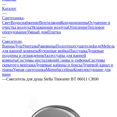
—
Каталог
—
Сантехника
Свет
Водоснабжение
Вентиляция
Кондиционеры
Осушение и
очистка воздуха
Увлажнение воздуха
Отопление
Тепловое
оборудование
Умный дом
Плитка
—
Смесители
Ванны
Душ
Унитазы
Раковины
Полотенцесушители
Биде
Мебель
для ванной комнаты
Кухонные мойки
Писсуары
Душевые
поддоны и ограждения
Аксессуары для ванной
комнаты
Системы инсталляций
Сливы и сифоны
Системы
скрытого монтажа
Душевые кабины и боксы
Душевой канал и
трапы
Умная сантехника
Минибассейны
Комплектующие для
ванн
—
Смеситель для душа Stella Timeaster BT 06011 CR00