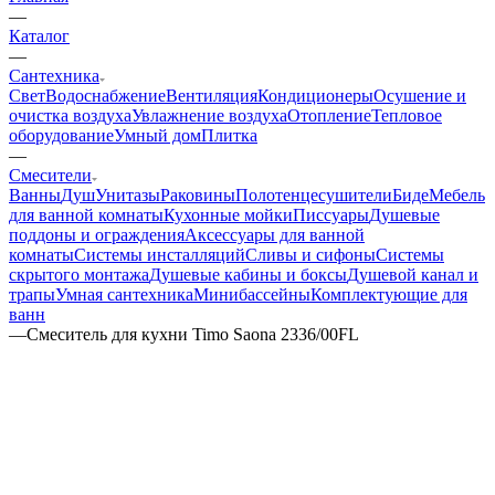
—
Каталог
—
Сантехника
Свет
Водоснабжение
Вентиляция
Кондиционеры
Осушение и
очистка воздуха
Увлажнение воздуха
Отопление
Тепловое
оборудование
Умный дом
Плитка
—
Смесители
Ванны
Душ
Унитазы
Раковины
Полотенцесушители
Биде
Мебель
для ванной комнаты
Кухонные мойки
Писсуары
Душевые
поддоны и ограждения
Аксессуары для ванной
комнаты
Системы инсталляций
Сливы и сифоны
Системы
скрытого монтажа
Душевые кабины и боксы
Душевой канал и
трапы
Умная сантехника
Минибассейны
Комплектующие для
ванн
—
Смеситель для кухни Timo Saona 2336/00FL