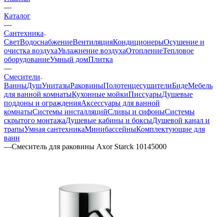
—
Каталог
—
Сантехника
Свет
Водоснабжение
Вентиляция
Кондиционеры
Осушение и
очистка воздуха
Увлажнение воздуха
Отопление
Тепловое
оборудование
Умный дом
Плитка
—
Смесители
Ванны
Душ
Унитазы
Раковины
Полотенцесушители
Биде
Мебель
для ванной комнаты
Кухонные мойки
Писсуары
Душевые
поддоны и ограждения
Аксессуары для ванной
комнаты
Системы инсталляций
Сливы и сифоны
Системы
скрытого монтажа
Душевые кабины и боксы
Душевой канал и
трапы
Умная сантехника
Минибассейны
Комплектующие для
ванн
—
Смеситель для раковины Axor Starck 10145000