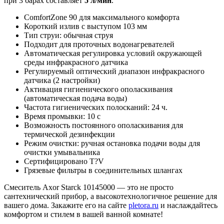
при 3 барах составляет
5 л/мин
.
ComfortZone 90 для максимального комфорта
Короткий излив с выступом 103 мм
Тип струи: обычная струя
Подходит для проточных водонагревателей
Автоматическая регулировка условий окружающей
среды инфракрасного датчика
Регулируемый оптический диапазон инфракрасного
датчика (2 настройки)
Активация гигиенического ополаскивания
(автоматическая подача воды)
Частота гигиенических полосканий: 24 ч.
Время промывки: 10 с
Возможность постоянного ополаскивания для
термической дезинфекции
Режим очистки: ручная остановка подачи воды для
очистки умывальника
Сертифицировано T?V
Грязевые фильтры в соединительных шлангах
Смеситель Axor Starck 10145000 — это не просто
сантехнический прибор, а высокотехнологичное решение для
вашего дома. Закажите его на сайте
pletora.ru
и наслаждайтесь
комфортом и стилем в вашей ванной комнате!