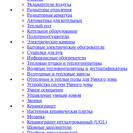
Увлажнители воздуха
Радиаторы отопления
Радиаторная арматура
Автоматика для котельных
Теплый пол
Котельное оборудование
Полотенцесушители
Электрические камины
Бытовые электрические обогреватели
Сушилки для рук
Инфракрасные обогреватели
Тепловые пушки и теплогенераторы
Водяные тепловентиляторы и дестратификаторы
Воздушные и тепловые завесы
Отопление и теплые полы для Умного дома
Устройства систем Умного дома
Умное освещение
Управление умным домом
Звонки
Керамогранит
Настенная керамическая плитка
Мозаика
Керамогранит неглазурованный (UGL)
Шовные заполнители
Профиль металлический