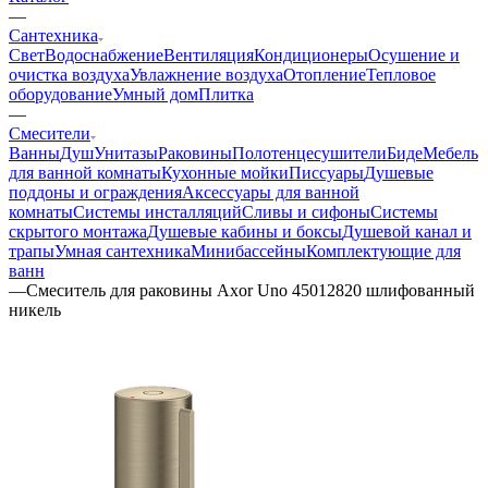
—
Сантехника
Свет
Водоснабжение
Вентиляция
Кондиционеры
Осушение и
очистка воздуха
Увлажнение воздуха
Отопление
Тепловое
оборудование
Умный дом
Плитка
—
Смесители
Ванны
Душ
Унитазы
Раковины
Полотенцесушители
Биде
Мебель
для ванной комнаты
Кухонные мойки
Писсуары
Душевые
поддоны и ограждения
Аксессуары для ванной
комнаты
Системы инсталляций
Сливы и сифоны
Системы
скрытого монтажа
Душевые кабины и боксы
Душевой канал и
трапы
Умная сантехника
Минибассейны
Комплектующие для
ванн
—
Смеситель для раковины Axor Uno 45012820 шлифованный
никель