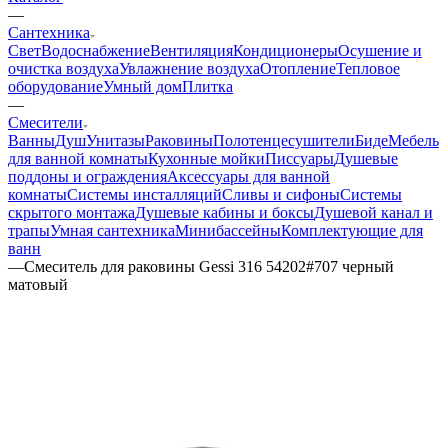
—
Сантехника
Свет
Водоснабжение
Вентиляция
Кондиционеры
Осушение и
очистка воздуха
Увлажнение воздуха
Отопление
Тепловое
оборудование
Умный дом
Плитка
—
Смесители
Ванны
Душ
Унитазы
Раковины
Полотенцесушители
Биде
Мебель
для ванной комнаты
Кухонные мойки
Писсуары
Душевые
поддоны и ограждения
Аксессуары для ванной
комнаты
Системы инсталляций
Сливы и сифоны
Системы
скрытого монтажа
Душевые кабины и боксы
Душевой канал и
трапы
Умная сантехника
Минибассейны
Комплектующие для
ванн
—
Смеситель для раковины Gessi 316 54202#707 черный
матовый