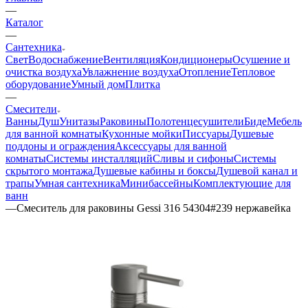
—
Каталог
—
Сантехника
Свет
Водоснабжение
Вентиляция
Кондиционеры
Осушение и
очистка воздуха
Увлажнение воздуха
Отопление
Тепловое
оборудование
Умный дом
Плитка
—
Смесители
Ванны
Душ
Унитазы
Раковины
Полотенцесушители
Биде
Мебель
для ванной комнаты
Кухонные мойки
Писсуары
Душевые
поддоны и ограждения
Аксессуары для ванной
комнаты
Системы инсталляций
Сливы и сифоны
Системы
скрытого монтажа
Душевые кабины и боксы
Душевой канал и
трапы
Умная сантехника
Минибассейны
Комплектующие для
ванн
—
Смеситель для раковины Gessi 316 54304#239 нержавейка