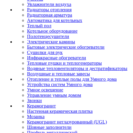
Увлажнители воздуха
Радиаторы отопления
Радиаторная арматура
Автоматика для котельных
Теплый пол
Котельное оборудование
Полотенцесушители
Электрические камины
Бытовые электрические обогреватели
Сушилки для рук
Инфракрасные обогреватели
Тепловые пушки и теплогенераторы
Водяные тепловентиляторы и дестратификаторы
Воздушные и тепловые завесы
Отопление и теплые полы для Умного дома
Устройства систем Умного дома
Умное освещение
Управление умным домом
Звонки
Керамогранит
Настенная керамическая плитка
Мозаика
Керамогранит неглазурованный (UGL)
Шовные заполнители
Профиль металлический