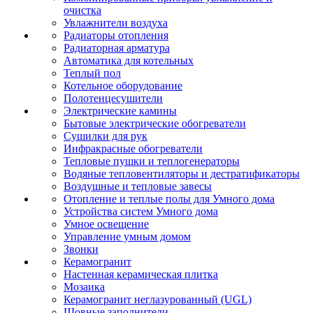
очистка
Увлажнители воздуха
Радиаторы отопления
Радиаторная арматура
Автоматика для котельных
Теплый пол
Котельное оборудование
Полотенцесушители
Электрические камины
Бытовые электрические обогреватели
Сушилки для рук
Инфракрасные обогреватели
Тепловые пушки и теплогенераторы
Водяные тепловентиляторы и дестратификаторы
Воздушные и тепловые завесы
Отопление и теплые полы для Умного дома
Устройства систем Умного дома
Умное освещение
Управление умным домом
Звонки
Керамогранит
Настенная керамическая плитка
Мозаика
Керамогранит неглазурованный (UGL)
Шовные заполнители