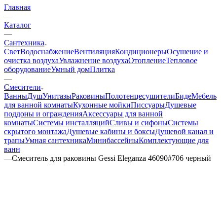
Главная
—
Каталог
—
Сантехника
Свет
Водоснабжение
Вентиляция
Кондиционеры
Осушение и
очистка воздуха
Увлажнение воздуха
Отопление
Тепловое
оборудование
Умный дом
Плитка
—
Смесители
Ванны
Душ
Унитазы
Раковины
Полотенцесушители
Биде
Мебель
для ванной комнаты
Кухонные мойки
Писсуары
Душевые
поддоны и ограждения
Аксессуары для ванной
комнаты
Системы инсталляций
Сливы и сифоны
Системы
скрытого монтажа
Душевые кабины и боксы
Душевой канал и
трапы
Умная сантехника
Минибассейны
Комплектующие для
ванн
—
Смеситель для раковины Gessi Eleganza 46090#706 черный