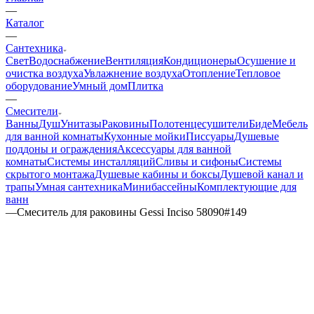
—
Каталог
—
Сантехника
Свет
Водоснабжение
Вентиляция
Кондиционеры
Осушение и
очистка воздуха
Увлажнение воздуха
Отопление
Тепловое
оборудование
Умный дом
Плитка
—
Смесители
Ванны
Душ
Унитазы
Раковины
Полотенцесушители
Биде
Мебель
для ванной комнаты
Кухонные мойки
Писсуары
Душевые
поддоны и ограждения
Аксессуары для ванной
комнаты
Системы инсталляций
Сливы и сифоны
Системы
скрытого монтажа
Душевые кабины и боксы
Душевой канал и
трапы
Умная сантехника
Минибассейны
Комплектующие для
ванн
—
Смеситель для раковины Gessi Inciso 58090#149