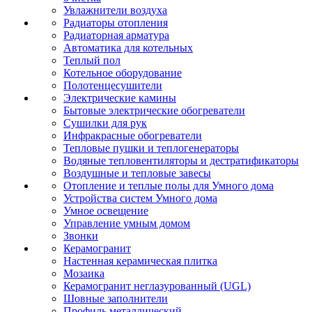
Увлажнители воздуха
Радиаторы отопления
Радиаторная арматура
Автоматика для котельных
Теплый пол
Котельное оборудование
Полотенцесушители
Электрические камины
Бытовые электрические обогреватели
Сушилки для рук
Инфракрасные обогреватели
Тепловые пушки и теплогенераторы
Водяные тепловентиляторы и дестратификаторы
Воздушные и тепловые завесы
Отопление и теплые полы для Умного дома
Устройства систем Умного дома
Умное освещение
Управление умным домом
Звонки
Керамогранит
Настенная керамическая плитка
Мозаика
Керамогранит неглазурованный (UGL)
Шовные заполнители
Профиль металлический