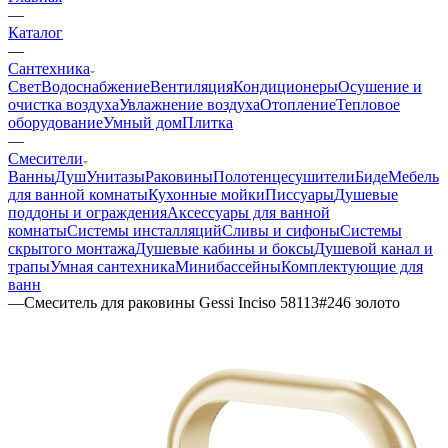
—
Каталог
—
Сантехника
Свет
Водоснабжение
Вентиляция
Кондиционеры
Осушение и
очистка воздуха
Увлажнение воздуха
Отопление
Тепловое
оборудование
Умный дом
Плитка
—
Смесители
Ванны
Душ
Унитазы
Раковины
Полотенцесушители
Биде
Мебель
для ванной комнаты
Кухонные мойки
Писсуары
Душевые
поддоны и ограждения
Аксессуары для ванной
комнаты
Системы инсталляций
Сливы и сифоны
Системы
скрытого монтажа
Душевые кабины и боксы
Душевой канал и
трапы
Умная сантехника
Минибассейны
Комплектующие для
ванн
—
Смеситель для раковины Gessi Inciso 58113#246 золото