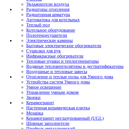
Увлажнители воздуха
Радиаторы отопления
Радиаторная арматура
Автоматика для котельных
Теплый пол
Котельное оборудование
Полотенцесушители
Электрические камины
Бытовые электрические обогреватели
Сушилки для рук
Инфракрасные обогреватели
Тепловые пушки и теплогенераторы
Водяные тепловентиляторы и дестратификаторы
Воздушные и тепловые завесы
Отопление и теплые полы для Умного дома
Устройства систем Умного дома
Умное освещение
Управление умным домом
Звонки
Керамогранит
Настенная керамическая плитка
Мозаика
Керамогранит неглазурованный (UGL)
Шовные заполнители
Профиль металлический