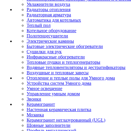
Увлажнители воздуха
Радиаторы отопления
Радиаторная арматура
Автоматика для котельных
Теплый пол
Котельное оборудование
Полотенцесушители
Электрические камины
Бытовые электрические обогреватели
Сушилки для рук
Инфракрасные обогреватели
Тепловые пушки и теплогенераторы
Водяные тепловентиляторы и дестратификаторы
Воздушные и тепловые завесы
Отопление и теплые полы для Умного дома
Устройства систем Умного дома
Умное освещение
Управление умным домом
Звонки
Керамогранит
Настенная керамическая плитка
Мозаика
Керамогранит неглазурованный (UGL)
Шовные заполнители
Профиль металлический