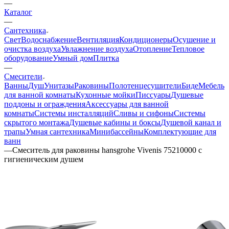
—
Каталог
—
Сантехника
Свет
Водоснабжение
Вентиляция
Кондиционеры
Осушение и
очистка воздуха
Увлажнение воздуха
Отопление
Тепловое
оборудование
Умный дом
Плитка
—
Смесители
Ванны
Душ
Унитазы
Раковины
Полотенцесушители
Биде
Мебель
для ванной комнаты
Кухонные мойки
Писсуары
Душевые
поддоны и ограждения
Аксессуары для ванной
комнаты
Системы инсталляций
Сливы и сифоны
Системы
скрытого монтажа
Душевые кабины и боксы
Душевой канал и
трапы
Умная сантехника
Минибассейны
Комплектующие для
ванн
—
Смеситель для раковины hansgrohe Vivenis 75210000 с
гигиеническим душем