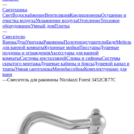
—
Сантехника
Свет
Водоснабжение
Вентиляция
Кондиционеры
Осушение и
очистка воздуха
Увлажнение воздуха
Отопление
Тепловое
оборудование
Умный дом
Плитка
—
Смесители
Ванны
Душ
Унитазы
Раковины
Полотенцесушители
Биде
Мебель
для ванной комнаты
Кухонные мойки
Писсуары
Душевые
поддоны и ограждения
Аксессуары для ванной
комнаты
Системы инсталляций
Сливы и сифоны
Системы
скрытого монтажа
Душевые кабины и боксы
Душевой канал и
трапы
Умная сантехника
Минибассейны
Комплектующие для
ванн
—
Смеситель для раковины Nicolazzi Forest 3452CR77C