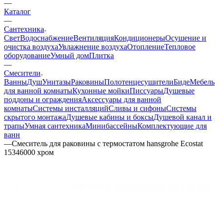
—
Каталог
—
Сантехника
Свет
Водоснабжение
Вентиляция
Кондиционеры
Осушение и
очистка воздуха
Увлажнение воздуха
Отопление
Тепловое
оборудование
Умный дом
Плитка
—
Смесители
Ванны
Душ
Унитазы
Раковины
Полотенцесушители
Биде
Мебель
для ванной комнаты
Кухонные мойки
Писсуары
Душевые
поддоны и ограждения
Аксессуары для ванной
комнаты
Системы инсталляций
Сливы и сифоны
Системы
скрытого монтажа
Душевые кабины и боксы
Душевой канал и
трапы
Умная сантехника
Минибассейны
Комплектующие для
ванн
—
Смеситель для раковины с термостатом hansgrohe Ecostat
15346000 хром