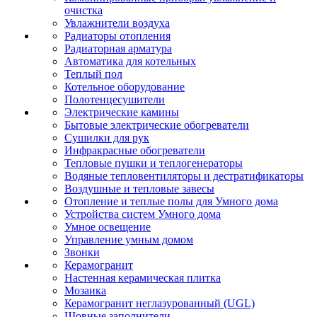
очистка
Увлажнители воздуха
Радиаторы отопления
Радиаторная арматура
Автоматика для котельных
Теплый пол
Котельное оборудование
Полотенцесушители
Электрические камины
Бытовые электрические обогреватели
Сушилки для рук
Инфракрасные обогреватели
Тепловые пушки и теплогенераторы
Водяные тепловентиляторы и дестратификаторы
Воздушные и тепловые завесы
Отопление и теплые полы для Умного дома
Устройства систем Умного дома
Умное освещение
Управление умным домом
Звонки
Керамогранит
Настенная керамическая плитка
Мозаика
Керамогранит неглазурованный (UGL)
Шовные заполнители