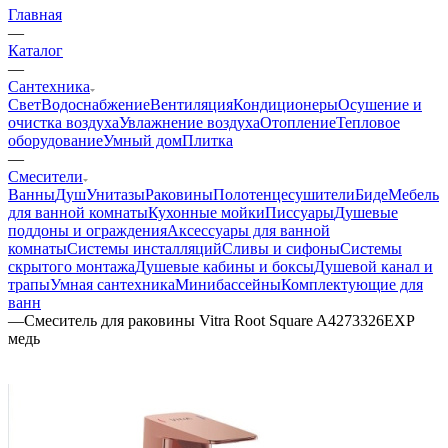
Главная
—
Каталог
—
Сантехника
Свет
Водоснабжение
Вентиляция
Кондиционеры
Осушение и
очистка воздуха
Увлажнение воздуха
Отопление
Тепловое
оборудование
Умный дом
Плитка
—
Смесители
Ванны
Душ
Унитазы
Раковины
Полотенцесушители
Биде
Мебель
для ванной комнаты
Кухонные мойки
Писсуары
Душевые
поддоны и ограждения
Аксессуары для ванной
комнаты
Системы инсталляций
Сливы и сифоны
Системы
скрытого монтажа
Душевые кабины и боксы
Душевой канал и
трапы
Умная сантехника
Минибассейны
Комплектующие для
ванн
—
Смеситель для раковины Vitra Root Square A4273326EXP
медь