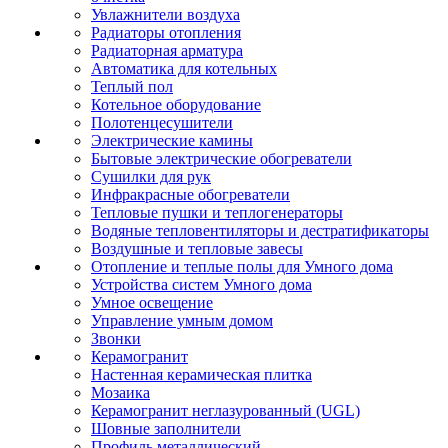
Увлажнители воздуха
Радиаторы отопления
Радиаторная арматура
Автоматика для котельных
Теплый пол
Котельное оборудование
Полотенцесушители
Электрические камины
Бытовые электрические обогреватели
Сушилки для рук
Инфракрасные обогреватели
Тепловые пушки и теплогенераторы
Водяные тепловентиляторы и дестратификаторы
Воздушные и тепловые завесы
Отопление и теплые полы для Умного дома
Устройства систем Умного дома
Умное освещение
Управление умным домом
Звонки
Керамогранит
Настенная керамическая плитка
Мозаика
Керамогранит неглазурованный (UGL)
Шовные заполнители
Профиль металлический