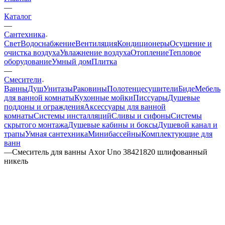
—
Каталог
—
Сантехника
Свет
Водоснабжение
Вентиляция
Кондиционеры
Осушение и
очистка воздуха
Увлажнение воздуха
Отопление
Тепловое
оборудование
Умный дом
Плитка
—
Смесители
Ванны
Душ
Унитазы
Раковины
Полотенцесушители
Биде
Мебель
для ванной комнаты
Кухонные мойки
Писсуары
Душевые
поддоны и ограждения
Аксессуары для ванной
комнаты
Системы инсталляций
Сливы и сифоны
Системы
скрытого монтажа
Душевые кабины и боксы
Душевой канал и
трапы
Умная сантехника
Минибассейны
Комплектующие для
ванн
—
Смеситель для ванны Axor Uno 38421820 шлифованный
никель