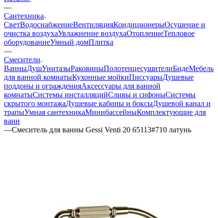
—
Сантехника
Свет
Водоснабжение
Вентиляция
Кондиционеры
Осушение и
очистка воздуха
Увлажнение воздуха
Отопление
Тепловое
оборудование
Умный дом
Плитка
—
Смесители
Ванны
Душ
Унитазы
Раковины
Полотенцесушители
Биде
Мебель
для ванной комнаты
Кухонные мойки
Писсуары
Душевые
поддоны и ограждения
Аксессуары для ванной
комнаты
Системы инсталляций
Сливы и сифоны
Системы
скрытого монтажа
Душевые кабины и боксы
Душевой канал и
трапы
Умная сантехника
Минибассейны
Комплектующие для
ванн
—
Смеситель для ванны Gessi Venti 20 65113#710 латунь