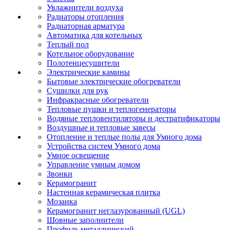
Увлажнители воздуха
Радиаторы отопления
Радиаторная арматура
Автоматика для котельных
Теплый пол
Котельное оборудование
Полотенцесушители
Электрические камины
Бытовые электрические обогреватели
Сушилки для рук
Инфракрасные обогреватели
Тепловые пушки и теплогенераторы
Водяные тепловентиляторы и дестратификаторы
Воздушные и тепловые завесы
Отопление и теплые полы для Умного дома
Устройства систем Умного дома
Умное освещение
Управление умным домом
Звонки
Керамогранит
Настенная керамическая плитка
Мозаика
Керамогранит неглазурованный (UGL)
Шовные заполнители
Профиль металлический