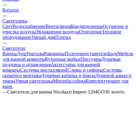
—
Каталог
—
Сантехника
Свет
Водоснабжение
Вентиляция
Кондиционеры
Осушение и
очистка воздуха
Увлажнение воздуха
Отопление
Тепловое
оборудование
Умный дом
Плитка
—
Смесители
Ванны
Душ
Унитазы
Раковины
Полотенцесушители
Биде
Мебель
для ванной комнаты
Кухонные мойки
Писсуары
Душевые
поддоны и ограждения
Аксессуары для ванной
комнаты
Системы инсталляций
Сливы и сифоны
Системы
скрытого монтажа
Душевые кабины и боксы
Душевой канал и
трапы
Умная сантехника
Минибассейны
Комплектующие для
ванн
—
Смеситель для ванны Nicolazzi Impero 1204GO36 золото