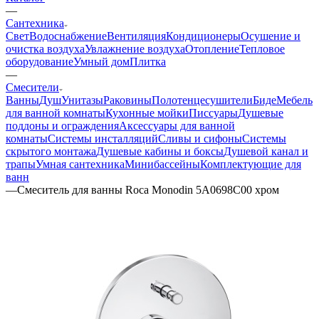
—
Сантехника
Свет
Водоснабжение
Вентиляция
Кондиционеры
Осушение и
очистка воздуха
Увлажнение воздуха
Отопление
Тепловое
оборудование
Умный дом
Плитка
—
Смесители
Ванны
Душ
Унитазы
Раковины
Полотенцесушители
Биде
Мебель
для ванной комнаты
Кухонные мойки
Писсуары
Душевые
поддоны и ограждения
Аксессуары для ванной
комнаты
Системы инсталляций
Сливы и сифоны
Системы
скрытого монтажа
Душевые кабины и боксы
Душевой канал и
трапы
Умная сантехника
Минибассейны
Комплектующие для
ванн
—
Смеситель для ванны Roca Monodin 5A0698C00 хром