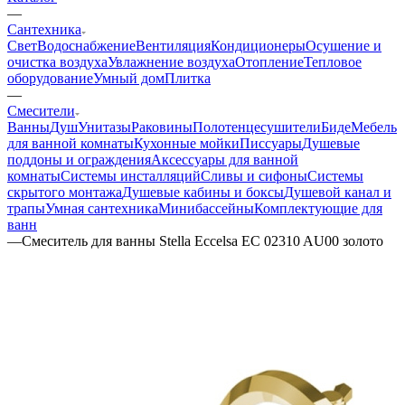
—
Сантехника
Свет
Водоснабжение
Вентиляция
Кондиционеры
Осушение и
очистка воздуха
Увлажнение воздуха
Отопление
Тепловое
оборудование
Умный дом
Плитка
—
Смесители
Ванны
Душ
Унитазы
Раковины
Полотенцесушители
Биде
Мебель
для ванной комнаты
Кухонные мойки
Писсуары
Душевые
поддоны и ограждения
Аксессуары для ванной
комнаты
Системы инсталляций
Сливы и сифоны
Системы
скрытого монтажа
Душевые кабины и боксы
Душевой канал и
трапы
Умная сантехника
Минибассейны
Комплектующие для
ванн
—
Смеситель для ванны Stella Eccelsa EC 02310 AU00 золото