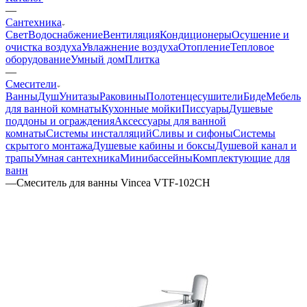
—
Сантехника
Свет
Водоснабжение
Вентиляция
Кондиционеры
Осушение и
очистка воздуха
Увлажнение воздуха
Отопление
Тепловое
оборудование
Умный дом
Плитка
—
Смесители
Ванны
Душ
Унитазы
Раковины
Полотенцесушители
Биде
Мебель
для ванной комнаты
Кухонные мойки
Писсуары
Душевые
поддоны и ограждения
Аксессуары для ванной
комнаты
Системы инсталляций
Сливы и сифоны
Системы
скрытого монтажа
Душевые кабины и боксы
Душевой канал и
трапы
Умная сантехника
Минибассейны
Комплектующие для
ванн
—
Смеситель для ванны Vincea VTF-102CH