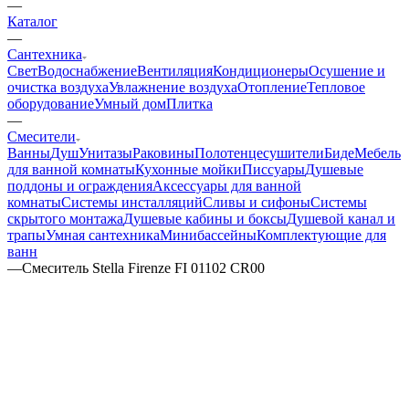
—
Каталог
—
Сантехника
Свет
Водоснабжение
Вентиляция
Кондиционеры
Осушение и
очистка воздуха
Увлажнение воздуха
Отопление
Тепловое
оборудование
Умный дом
Плитка
—
Смесители
Ванны
Душ
Унитазы
Раковины
Полотенцесушители
Биде
Мебель
для ванной комнаты
Кухонные мойки
Писсуары
Душевые
поддоны и ограждения
Аксессуары для ванной
комнаты
Системы инсталляций
Сливы и сифоны
Системы
скрытого монтажа
Душевые кабины и боксы
Душевой канал и
трапы
Умная сантехника
Минибассейны
Комплектующие для
ванн
—
Смеситель Stella Firenze FI 01102 CR00