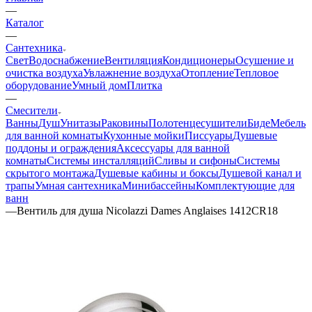
—
Каталог
—
Сантехника
Свет
Водоснабжение
Вентиляция
Кондиционеры
Осушение и
очистка воздуха
Увлажнение воздуха
Отопление
Тепловое
оборудование
Умный дом
Плитка
—
Смесители
Ванны
Душ
Унитазы
Раковины
Полотенцесушители
Биде
Мебель
для ванной комнаты
Кухонные мойки
Писсуары
Душевые
поддоны и ограждения
Аксессуары для ванной
комнаты
Системы инсталляций
Сливы и сифоны
Системы
скрытого монтажа
Душевые кабины и боксы
Душевой канал и
трапы
Умная сантехника
Минибассейны
Комплектующие для
ванн
—
Вентиль для душа Nicolazzi Dames Anglaises 1412CR18