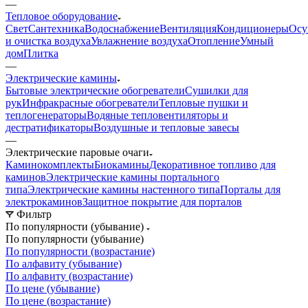
—
Тепловое оборудование
Свет
Сантехника
Водоснабжение
Вентиляция
Кондиционеры
Осу
и очистка воздуха
Увлажнение воздуха
Отопление
Умный
дом
Плитка
—
Электрические камины
Бытовые электрические обогреватели
Сушилки для
рук
Инфракрасные обогреватели
Тепловые пушки и
теплогенераторы
Водяные тепловентиляторы и
дестратификаторы
Воздушные и тепловые завесы
—
Электрические паровые очаги
Каминокомплекты
Биокамины
Декоративное топливо для
каминов
Электрические камины портального
типа
Электрические камины настенного типа
Порталы для
электрокаминов
Защитное покрытие для порталов
Фильтр
По популярности (убывание)
По популярности (убывание)
По популярности (возрастание)
По алфавиту (убывание)
По алфавиту (возрастание)
По цене (убывание)
По цене (возрастание)