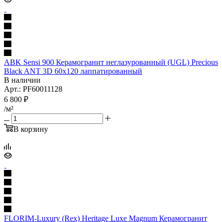
ABK Sensi 900 Керамогранит неглазурованный (UGL) Precious
Black ANT 3D 60x120 лаппатированный
В наличии
Арт.: PF60011128
6 800
₽
/м²
В корзину
FLORIM-Luxury (Rex) Heritage Luxe Magnum Керамогранит