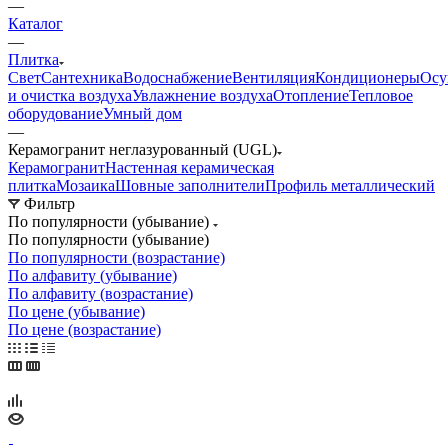
—
Каталог
—
Плитка
Свет
Сантехника
Водоснабжение
Вентиляция
Кондиционеры
Осу
и очистка воздуха
Увлажнение воздуха
Отопление
Тепловое
оборудование
Умный дом
—
Керамогранит неглазурованный (UGL)
Керамогранит
Настенная керамическая
плитка
Мозаика
Шовные заполнители
Профиль металлический
Фильтр
По популярности (убывание)
По популярности (убывание)
По популярности (возрастание)
По алфавиту (убывание)
По алфавиту (возрастание)
По цене (убывание)
По цене (возрастание)