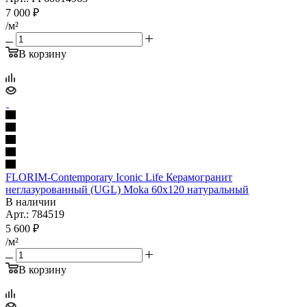
7 000
₽
/м²
В корзину
FLORIM-Contemporary Iconic Life Керамогранит
неглазурованный (UGL) Moka 60x120 натуральный
В наличии
Арт.: 784519
5 600
₽
/м²
В корзину