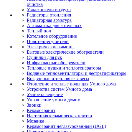
очистка
Увлажнители воздуха
Радиаторы отопления
Радиаторная арматура
Автоматика для котельных
Теплый пол
Котельное оборудование
Полотенцесушители
Электрические камины
Бытовые электрические обогреватели
Сушилки для рук
Инфракрасные обогреватели
Тепловые пушки и теплогенераторы
Водяные тепловентиляторы и дестратификаторы
Воздушные и тепловые завесы
Отопление и теплые полы для Умного дома
Устройства систем Умного дома
Умное освещение
Управление умным домом
Звонки
Керамогранит
Настенная керамическая плитка
Мозаика
Керамогранит неглазурованный (UGL)
Шовные заполнители