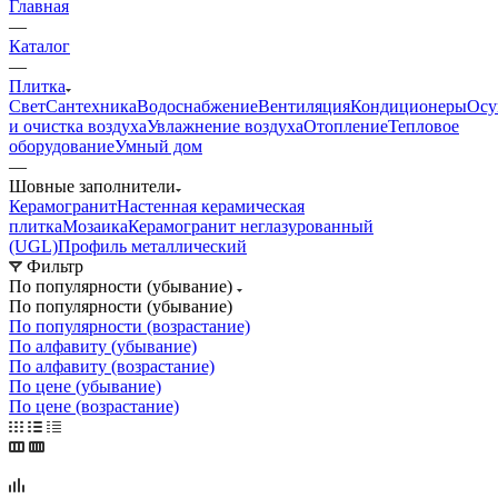
Главная
—
Каталог
—
Плитка
Свет
Сантехника
Водоснабжение
Вентиляция
Кондиционеры
Осу
и очистка воздуха
Увлажнение воздуха
Отопление
Тепловое
оборудование
Умный дом
—
Шовные заполнители
Керамогранит
Настенная керамическая
плитка
Мозаика
Керамогранит неглазурованный
(UGL)
Профиль металлический
Фильтр
По популярности (убывание)
По популярности (убывание)
По популярности (возрастание)
По алфавиту (убывание)
По алфавиту (возрастание)
По цене (убывание)
По цене (возрастание)