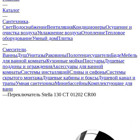
—
Каталог
—
Сантехника
Свет
Водоснабжение
Вентиляция
Кондиционеры
Осушение и
очистка воздуха
Увлажнение воздуха
Отопление
Тепловое
оборудование
Умный дом
Плитка
—
Смесители
Ванны
Душ
Унитазы
Раковины
Полотенцесушители
Биде
Мебель
для ванной комнаты
Кухонные мойки
Писсуары
Душевые
поддоны и ограждения
Аксессуары для ванной
комнаты
Системы инсталляций
Сливы и сифоны
Системы
скрытого монтажа
Душевые кабины и боксы
Душевой канал и
трапы
Умная сантехника
Минибассейны
Комплектующие для
ванн
—
Переключатель Stella 130 CT 01202 CR00