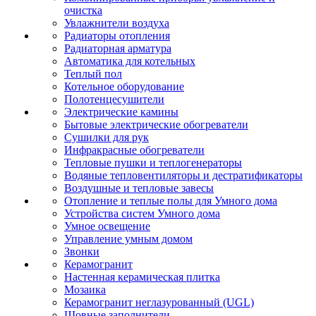
очистка
Увлажнители воздуха
Радиаторы отопления
Радиаторная арматура
Автоматика для котельных
Теплый пол
Котельное оборудование
Полотенцесушители
Электрические камины
Бытовые электрические обогреватели
Сушилки для рук
Инфракрасные обогреватели
Тепловые пушки и теплогенераторы
Водяные тепловентиляторы и дестратификаторы
Воздушные и тепловые завесы
Отопление и теплые полы для Умного дома
Устройства систем Умного дома
Умное освещение
Управление умным домом
Звонки
Керамогранит
Настенная керамическая плитка
Мозаика
Керамогранит неглазурованный (UGL)
Шовные заполнители