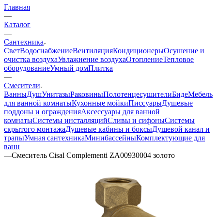
Главная
—
Каталог
—
Сантехника
Свет
Водоснабжение
Вентиляция
Кондиционеры
Осушение и
очистка воздуха
Увлажнение воздуха
Отопление
Тепловое
оборудование
Умный дом
Плитка
—
Смесители
Ванны
Душ
Унитазы
Раковины
Полотенцесушители
Биде
Мебель
для ванной комнаты
Кухонные мойки
Писсуары
Душевые
поддоны и ограждения
Аксессуары для ванной
комнаты
Системы инсталляций
Сливы и сифоны
Системы
скрытого монтажа
Душевые кабины и боксы
Душевой канал и
трапы
Умная сантехника
Минибассейны
Комплектующие для
ванн
—
Смеситель Cisal Complementi ZA00930004 золото