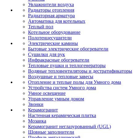
Увлажнители воздуха
Радиаторы отопления
Радиаторная арматура
Автоматика для котельных
Теплый пол
Котельное оборудование
Полотенцесушители
Электрические камины
Бытовые электрические обогреватели
Сушилки для рук
Инфракрасные обогреватели
Тепловые пушки и теплогенераторы
Водяные тепловентиляторы и дестратификаторы
Воздушные и тепловые завесы
Отопление и теплые полы для Умного дома
Устройства систем Умного дома
Умное освещение
Управление умным домом
Звонки
Керамогранит
Настенная керамическая плитка
Мозаика
Керамогранит неглазурованный (UGL)
Шовные заполнители
Профиль металлический