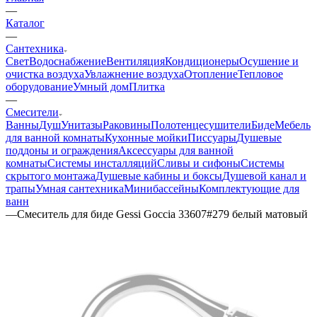
—
Каталог
—
Сантехника
Свет
Водоснабжение
Вентиляция
Кондиционеры
Осушение и
очистка воздуха
Увлажнение воздуха
Отопление
Тепловое
оборудование
Умный дом
Плитка
—
Смесители
Ванны
Душ
Унитазы
Раковины
Полотенцесушители
Биде
Мебель
для ванной комнаты
Кухонные мойки
Писсуары
Душевые
поддоны и ограждения
Аксессуары для ванной
комнаты
Системы инсталляций
Сливы и сифоны
Системы
скрытого монтажа
Душевые кабины и боксы
Душевой канал и
трапы
Умная сантехника
Минибассейны
Комплектующие для
ванн
—
Смеситель для биде Gessi Goccia 33607#279 белый матовый