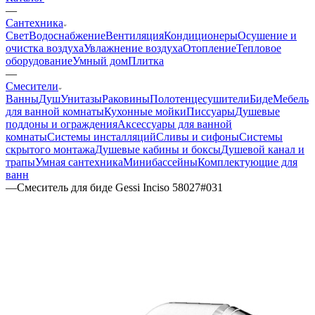
—
Сантехника
Свет
Водоснабжение
Вентиляция
Кондиционеры
Осушение и
очистка воздуха
Увлажнение воздуха
Отопление
Тепловое
оборудование
Умный дом
Плитка
—
Смесители
Ванны
Душ
Унитазы
Раковины
Полотенцесушители
Биде
Мебель
для ванной комнаты
Кухонные мойки
Писсуары
Душевые
поддоны и ограждения
Аксессуары для ванной
комнаты
Системы инсталляций
Сливы и сифоны
Системы
скрытого монтажа
Душевые кабины и боксы
Душевой канал и
трапы
Умная сантехника
Минибассейны
Комплектующие для
ванн
—
Смеситель для биде Gessi Inciso 58027#031