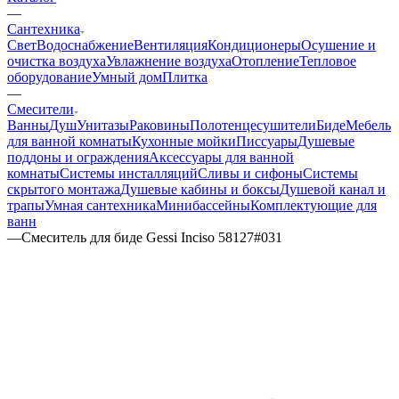
—
Сантехника
Свет
Водоснабжение
Вентиляция
Кондиционеры
Осушение и
очистка воздуха
Увлажнение воздуха
Отопление
Тепловое
оборудование
Умный дом
Плитка
—
Смесители
Ванны
Душ
Унитазы
Раковины
Полотенцесушители
Биде
Мебель
для ванной комнаты
Кухонные мойки
Писсуары
Душевые
поддоны и ограждения
Аксессуары для ванной
комнаты
Системы инсталляций
Сливы и сифоны
Системы
скрытого монтажа
Душевые кабины и боксы
Душевой канал и
трапы
Умная сантехника
Минибассейны
Комплектующие для
ванн
—
Смеситель для биде Gessi Inciso 58127#031