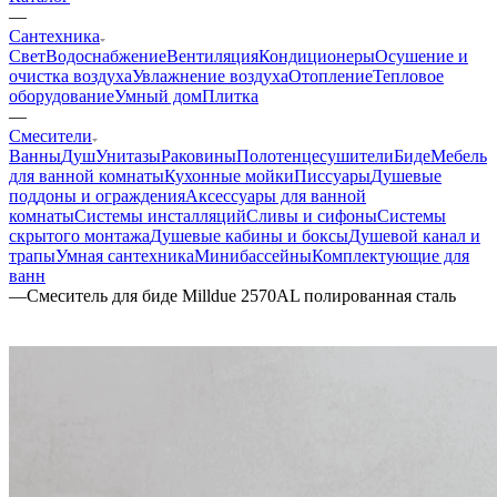
—
Сантехника
Свет
Водоснабжение
Вентиляция
Кондиционеры
Осушение и
очистка воздуха
Увлажнение воздуха
Отопление
Тепловое
оборудование
Умный дом
Плитка
—
Смесители
Ванны
Душ
Унитазы
Раковины
Полотенцесушители
Биде
Мебель
для ванной комнаты
Кухонные мойки
Писсуары
Душевые
поддоны и ограждения
Аксессуары для ванной
комнаты
Системы инсталляций
Сливы и сифоны
Системы
скрытого монтажа
Душевые кабины и боксы
Душевой канал и
трапы
Умная сантехника
Минибассейны
Комплектующие для
ванн
—
Смеситель для биде Milldue 2570AL полированная сталь