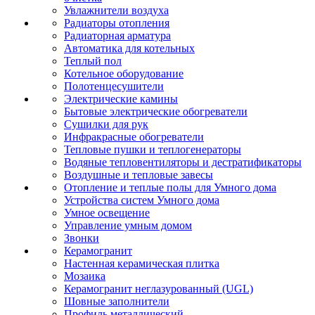
Увлажнители воздуха
Радиаторы отопления
Радиаторная арматура
Автоматика для котельных
Теплый пол
Котельное оборудование
Полотенцесушители
Электрические камины
Бытовые электрические обогреватели
Сушилки для рук
Инфракрасные обогреватели
Тепловые пушки и теплогенераторы
Водяные тепловентиляторы и дестратификаторы
Воздушные и тепловые завесы
Отопление и теплые полы для Умного дома
Устройства систем Умного дома
Умное освещение
Управление умным домом
Звонки
Керамогранит
Настенная керамическая плитка
Мозаика
Керамогранит неглазурованный (UGL)
Шовные заполнители
Профиль металлический