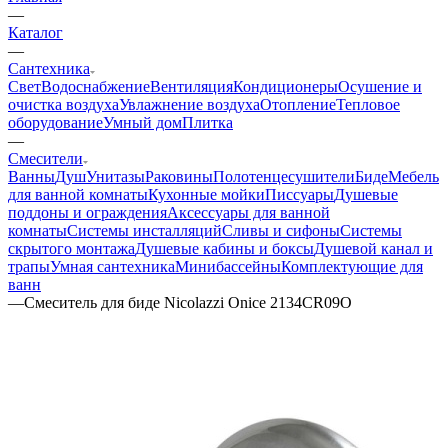
—
Каталог
—
Сантехника
Свет
Водоснабжение
Вентиляция
Кондиционеры
Осушение и
очистка воздуха
Увлажнение воздуха
Отопление
Тепловое
оборудование
Умный дом
Плитка
—
Смесители
Ванны
Душ
Унитазы
Раковины
Полотенцесушители
Биде
Мебель
для ванной комнаты
Кухонные мойки
Писсуары
Душевые
поддоны и ограждения
Аксессуары для ванной
комнаты
Системы инсталляций
Сливы и сифоны
Системы
скрытого монтажа
Душевые кабины и боксы
Душевой канал и
трапы
Умная сантехника
Минибассейны
Комплектующие для
ванн
—
Смеситель для биде Nicolazzi Onice 2134CR09O