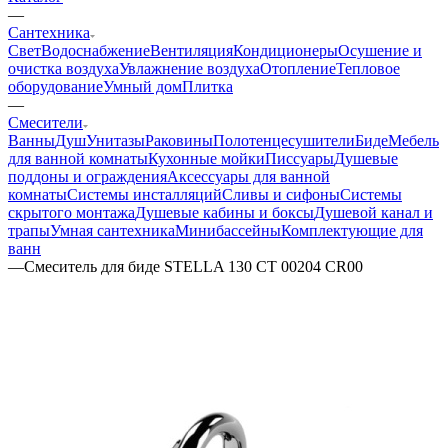
—
Сантехника
Свет
Водоснабжение
Вентиляция
Кондиционеры
Осушение и
очистка воздуха
Увлажнение воздуха
Отопление
Тепловое
оборудование
Умный дом
Плитка
—
Смесители
Ванны
Душ
Унитазы
Раковины
Полотенцесушители
Биде
Мебель
для ванной комнаты
Кухонные мойки
Писсуары
Душевые
поддоны и ограждения
Аксессуары для ванной
комнаты
Системы инсталляций
Сливы и сифоны
Системы
скрытого монтажа
Душевые кабины и боксы
Душевой канал и
трапы
Умная сантехника
Минибассейны
Комплектующие для
ванн
—
Смеситель для биде STELLA 130 CT 00204 CR00