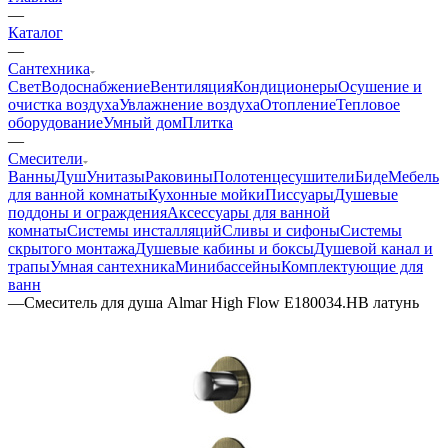
—
Каталог
—
Сантехника
Свет
Водоснабжение
Вентиляция
Кондиционеры
Осушение и
очистка воздуха
Увлажнение воздуха
Отопление
Тепловое
оборудование
Умный дом
Плитка
—
Смесители
Ванны
Душ
Унитазы
Раковины
Полотенцесушители
Биде
Мебель
для ванной комнаты
Кухонные мойки
Писсуары
Душевые
поддоны и ограждения
Аксессуары для ванной
комнаты
Системы инсталляций
Сливы и сифоны
Системы
скрытого монтажа
Душевые кабины и боксы
Душевой канал и
трапы
Умная сантехника
Минибассейны
Комплектующие для
ванн
—
Смеситель для душа Almar High Flow E180034.HB латунь