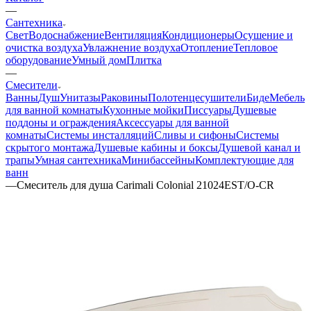
—
Сантехника
Свет
Водоснабжение
Вентиляция
Кондиционеры
Осушение и
очистка воздуха
Увлажнение воздуха
Отопление
Тепловое
оборудование
Умный дом
Плитка
—
Смесители
Ванны
Душ
Унитазы
Раковины
Полотенцесушители
Биде
Мебель
для ванной комнаты
Кухонные мойки
Писсуары
Душевые
поддоны и ограждения
Аксессуары для ванной
комнаты
Системы инсталляций
Сливы и сифоны
Системы
скрытого монтажа
Душевые кабины и боксы
Душевой канал и
трапы
Умная сантехника
Минибассейны
Комплектующие для
ванн
—
Смеситель для душа Carimali Colonial 21024EST/O-CR