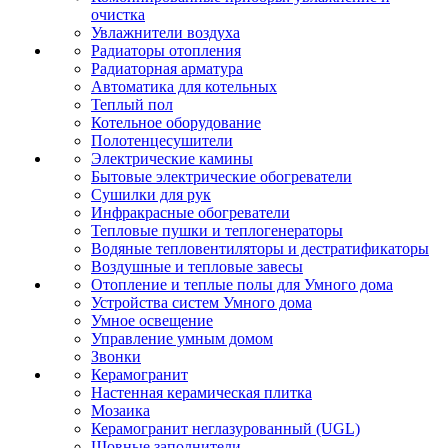
очистка
Увлажнители воздуха
Радиаторы отопления
Радиаторная арматура
Автоматика для котельных
Теплый пол
Котельное оборудование
Полотенцесушители
Электрические камины
Бытовые электрические обогреватели
Сушилки для рук
Инфракрасные обогреватели
Тепловые пушки и теплогенераторы
Водяные тепловентиляторы и дестратификаторы
Воздушные и тепловые завесы
Отопление и теплые полы для Умного дома
Устройства систем Умного дома
Умное освещение
Управление умным домом
Звонки
Керамогранит
Настенная керамическая плитка
Мозаика
Керамогранит неглазурованный (UGL)
Шовные заполнители