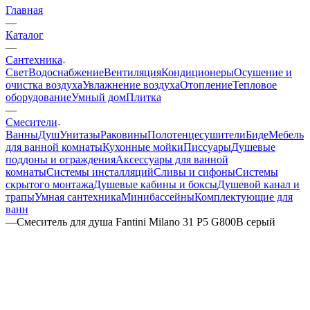
Главная
—
Каталог
—
Сантехника
Свет
Водоснабжение
Вентиляция
Кондиционеры
Осушение и
очистка воздуха
Увлажнение воздуха
Отопление
Тепловое
оборудование
Умный дом
Плитка
—
Смесители
Ванны
Душ
Унитазы
Раковины
Полотенцесушители
Биде
Мебель
для ванной комнаты
Кухонные мойки
Писсуары
Душевые
поддоны и ограждения
Аксессуары для ванной
комнаты
Системы инсталляций
Сливы и сифоны
Системы
скрытого монтажа
Душевые кабины и боксы
Душевой канал и
трапы
Умная сантехника
Минибассейны
Комплектующие для
ванн
—
Смеситель для душа Fantini Milano 31 P5 G800B серый